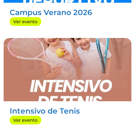
Campus Verano 2026
Ver evento
CUMPLEAÑOS
INFANTILES
Celebra un cumpleaños inolvidable en Radazul
Intensivo de Tenis
Sport Center. Ofrecemos unas instalaciones
Ver evento
deportivas ideales para disfrutar de
divertidas
actividades multideporte
como fútbol, brilé,