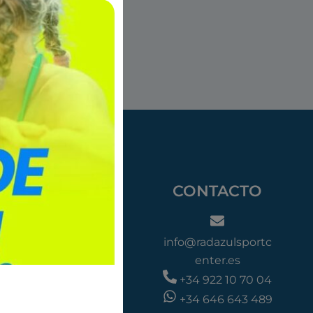
SIGUIENTE
Masterclass de #FuncionalExtreme
EVENTOS
CONTACTO
Cumpleaños
Centros Educativos
info@radazulsportc
Grupos y empresas
enter.es
+34 922 10 70 04
+34 646 643 489