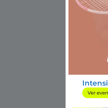
Intens
Ver eve