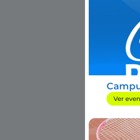
Re
Campu
Ver eve