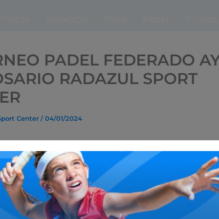
FITNESS
NATACIÓN
TENIS
PÁDEL
FÚTBOL
ORNEO PADEL FEDERADO A
OSARIO RADAZUL SPORT
ER
Sport Center
/
04/01/2024
es abiertas a través de info@canariaspadel.es
l 20 al 28 de enero.
ste de inscripción: 23 € por persona.
ck de bienvenida.
tegorías masculina y femenina.
emios en metálico para la 1º categoría.