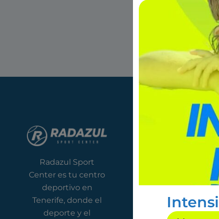
ANTERIOR
Enero 2024 – Ca
TU CLUB
Ser socio
Radazul Sport
Instalaciones
Center es tu centro
Descubre El Rosario
deportivo en
Nuestro equipo
Intens
Tenerife, donde el
deporte y el