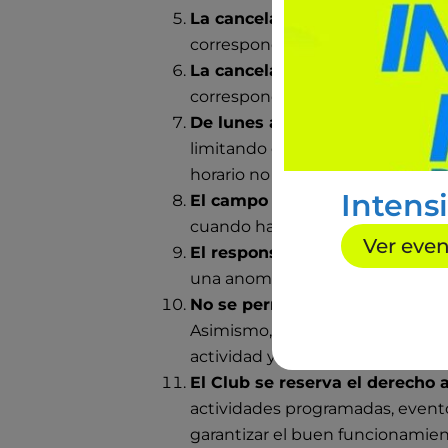
La cancelaci
ón de pistas de te
correspondiente en la aplicación
La cancelación de las activida
correspondiente en la aplicación
De lunes a viernes en horario d
limitando el uso a un partido. E
horario no se aplican estas cons
Intens
El campo de fútbol
estará a dis
cuando haya una reserva, la cual
Ver eve
El responsable
en todo momento 
una anomalía, será la persona que 
No se permitirá la transferenci
Asimismo, se recomienda la puntu
actividad y evitar inconveniente
El Club se reserva el derecho 
actividades programadas, event
garantizar el buen funcionamien