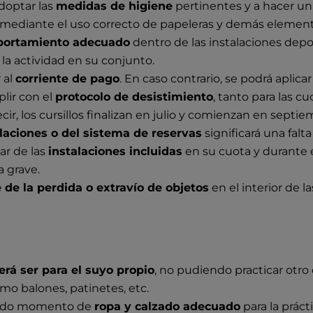
doptar las
medidas de higiene
pertinentes y a hacer un 
ediante el uso correcto de papeleras y demás elementos
ortamiento adecuado
dentro de las instalaciones depo
e la actividad en su conjunto.
 al
corriente de pago
. En caso contrario, se podrá aplica
lir con el
protocolo de desistimiento
, tanto para las c
ir, los cursillos finalizan en julio y comienzan en septie
laciones o del sistema de reservas
significará una falta
ar de las
instalaciones incluidas
en su cuota y durante 
a grave.
 de la perdida o extravío de objetos
en el interior de l
erá ser para el suyo propio
, no pudiendo practicar otro 
mo balones, patinetes, etc.
n todo momento de
ropa y calzado adecuado
para la práct