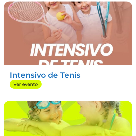
IGTenerife
#TenerifeNorte
#SomosTenerife
#PadelAd
dict
#Sports
#NoviembreActivo
ANTERIOR
SIGUIENTE
Intensivo de Tenis
Ver evento
Radazul Sport Center es tu centro deportivo
en Tenerife, donde el deporte y el bienestar
se unen para crear experiencias únicas.
Lunes a sábados 8:00 a 23:00