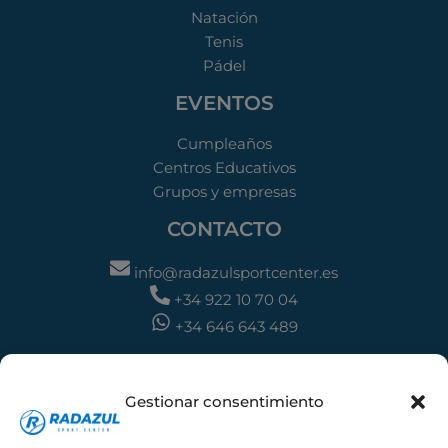
Natación
Tenis
Pádel
EVENTOS
Cumpleaños
Centros Educativos
Grupos y empresas
CONTACTO
info@radazulsportcenter.es
+34 922 10 70 04
+34 646 643 489
DIRECCIÓN
Gestionar consentimiento
C. Balboa, 7, 38109 Radazul, Santa Cruz de
Tenerife