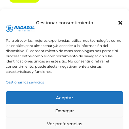
+34 646 643 489
DIRECCIÓN
Gestionar consentimiento
C. Balboa, 7, 38109 Radazul, Santa Cruz de
Tenerife
Para ofrecer las mejores experiencias, utilizamos tecnologías como
las cookies para almacenar y/o acceder a la información del
dispositivo. El consentimiento de estas tecnologías nos permitirá
procesar datos como el comportamiento de navegación o las
identificaciones únicas en este sitio. No consentir o retirar el
consentimiento, puede afectar negativamente a ciertas
características y funciones.
Gestionar los servicios
Todos los derechos © 2026 Radazul Sport
Aceptar
Center
Denegar
Normativa General
Términos y Condiciones
Ver preferencias
Política de privacidad