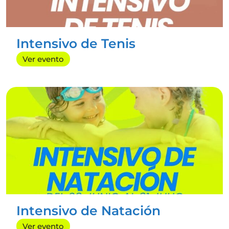
Gap
Pilates
Zumba
Intensivo de Tenis
CURSILLOS
Ver evento
Natación
Tenis
Pádel
EVENTOS
Cumpleaños
Centros Educativos
Grupos y empresas
CONTACTO
info@radazulsportcenter.es
Intensivo de Natación
+34 922 10 70 04
Ver evento