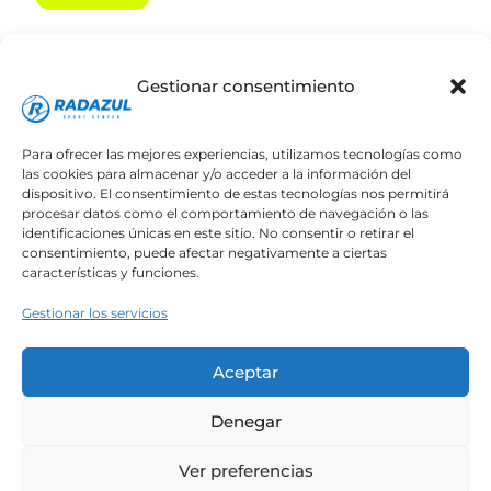
+34 646 643 489
DIRECCIÓN
Gestionar consentimiento
C. Balboa, 7, 38109 Radazul, Santa Cruz de
Tenerife
Para ofrecer las mejores experiencias, utilizamos tecnologías como
las cookies para almacenar y/o acceder a la información del
dispositivo. El consentimiento de estas tecnologías nos permitirá
procesar datos como el comportamiento de navegación o las
identificaciones únicas en este sitio. No consentir o retirar el
consentimiento, puede afectar negativamente a ciertas
características y funciones.
Gestionar los servicios
Todos los derechos © 2026 Radazul Sport
Aceptar
Center
Denegar
Normativa General
Términos y Condiciones
Ver preferencias
Política de privacidad