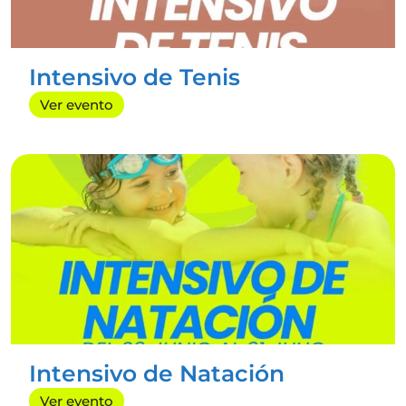
Gap
Pilates
Zumba
Intensivo de Tenis
CURSILLOS
Ver evento
Natación
Tenis
Pádel
EVENTOS
Cumpleaños
Centros Educativos
Grupos y empresas
CONTACTO
info@radazulsportcenter.es
Intensivo de Natación
+34 922 10 70 04
Ver evento