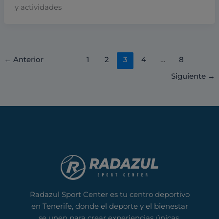
y actividades
←
Anterior
1
2
3
4
…
8
Siguiente
→
Radazul Sport Center es tu centro deportivo
en Tenerife, donde el deporte y el bienestar
se unen para crear experiencias únicas.