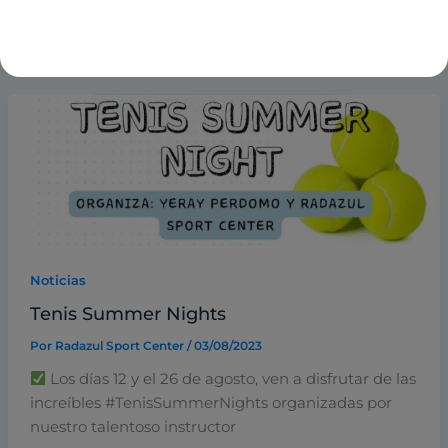
Por
Radazul Sport Center
/
22/08/2023
Noticias
Tenis Summer Nights
Por
Radazul Sport Center
/
03/08/2023
Los días 12 y el 26 de agosto, ven a disfrutar de las
increíbles #TenisSummerNights organizadas por
nuestro talentoso instructor