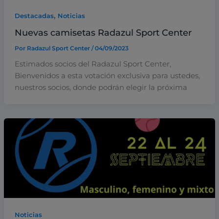
,
Destacadas
Noticias
Nuevas camisetas Radazul Sport Center
Por
Radazul Sport Center
/
04/09/2023
Estimados socios del Radazul Sport Center,
Bienvenidos a esta votación exclusiva para ustedes,
nuestros socios, donde podrán elegir la próxima
Noticias