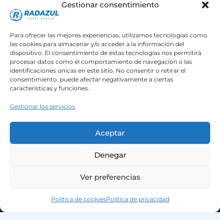
Gestionar consentimiento
C. Balboa, 7, 38109 Radazul, Santa Cruz de
Tenerife
Para ofrecer las mejores experiencias, utilizamos tecnologías como
las cookies para almacenar y/o acceder a la información del
dispositivo. El consentimiento de estas tecnologías nos permitirá
procesar datos como el comportamiento de navegación o las
identificaciones únicas en este sitio. No consentir o retirar el
consentimiento, puede afectar negativamente a ciertas
características y funciones.
Gestionar los servicios
Todos los derechos © 2026 Radazul Sport
Aceptar
Center
Denegar
Normativa General
Términos y Condiciones
Ver preferencias
Política de privacidad
Política de cookies (UE)
Política de cookies
Política de privacidad