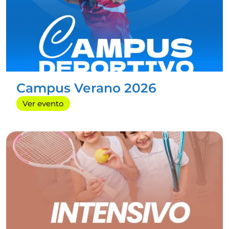
¡Septiembre en Radazul Sport Center está lleno de
energía y deporte!
Septiembre: ¡Estamos de
vuelta con más fuerza
Campus Verano 2026
Ver evento
,
Noticias
Destacadas
Sorteo