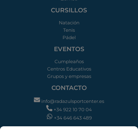
CURSILLOS
Natación
Tenis
Pádel
EVENTOS
Cumpleaños
Centros Educativos
Grupos y empresas
CONTACTO
info@radazulsportcenter.es
+34 922 10 70 04
+34 646 643 489
DIRECCIÓN