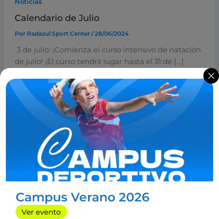
Noticias
Calendario de Julio
Por
Radazul Sport Center
/
28/06/2024
‍ 3 de julio: ¡Comienza el curso intensivo de natación
de julio! ¡El curso tendrá lugar hasta el 31 de […]
Campus Verano 2026
Radazul Sport Center es tu centro deportivo
Ver evento
en Tenerife, donde el deporte y el bienestar