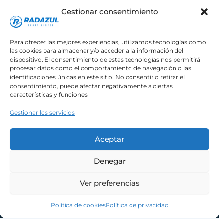
Gestionar consentimiento
C. Balboa, 7, 38109 Radazul, Santa Cruz de
Tenerife
Para ofrecer las mejores experiencias, utilizamos tecnologías como
las cookies para almacenar y/o acceder a la información del
dispositivo. El consentimiento de estas tecnologías nos permitirá
procesar datos como el comportamiento de navegación o las
identificaciones únicas en este sitio. No consentir o retirar el
consentimiento, puede afectar negativamente a ciertas
características y funciones.
Gestionar los servicios
Todos los derechos © 2026 Radazul Sport
Aceptar
Center
Denegar
Normativa General
Términos y Condiciones
Ver preferencias
Política de privacidad
Política de cookies (UE)
Política de cookies
Política de privacidad